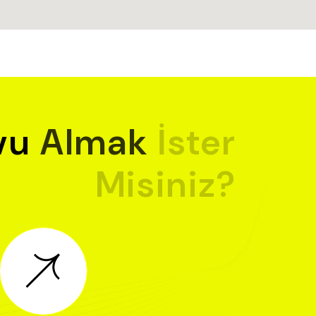
vu
Almak
İster
Misiniz?