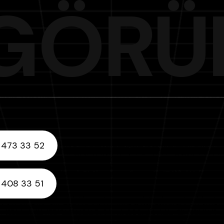
G
Ö
R
Ü
 473 33 52
 408 33 51