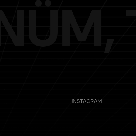
N
Ü
M
,
INSTAGRAM